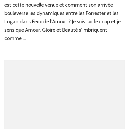
Be
est cette nouvelle venue et comment son arrivée
:
bouleverse les dynamiques entre les Forrester et les
U
st
Logan dans Feux de l’Amour ? Je suis sur le coup et je
de
sens que Amour, Gloire et Beauté s’imbriquent
Fe
de
comme …
l’
fai
se
en
in
le
ca
!