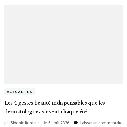
le
ch
ACTUALITÉS
Les 4 gestes beauté indispensables que les
dermatologues suivent chaque été
su
par
Sidonie Ronfaut
le
8 août 2026
Laisser un commentaire