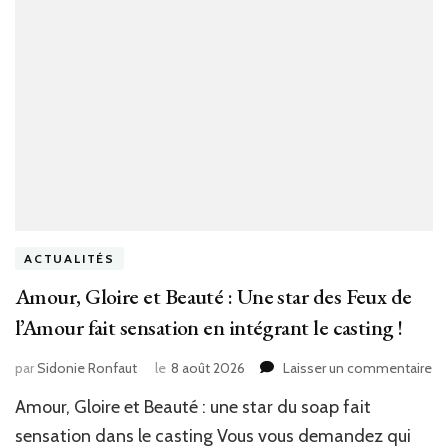
ACTUALITÉS
Amour, Gloire et Beauté : Une star des Feux de
l’Amour fait sensation en intégrant le casting !
su
par
Sidonie Ronfaut
le
8 août 2026
Laisser un commentaire
Am
Amour, Gloire et Beauté : une star du soap fait
Gl
et
sensation dans le casting Vous vous demandez qui