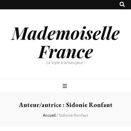
Mademoiselle
France
Le style à la française !
Auteur/autrice :
Sidonie Ronfaut
Accueil
/
Sidonie Ronfaut