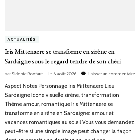
ACTUALITÉS
Iris Mittenaere se transforme en sirène en
Sardaigne sous le regard tendre de son chéri
su
par
Sidonie Ronfaut
le
6 août 2026
Laisser un commentaire
Iris
Aspect Notes Personnage Iris Mittenaere Lieu
Mi
se
Sardaigne Icone visuelle sirène, transformation
tr
Thème amour, romantique Iris Mittenaere se
en
transforme en sirène en Sardaigne: amour et
si
en
vacances romantiques au soleil Vous vous demandez
Sa
peut-être si une simple image peut changer la façon
so
le