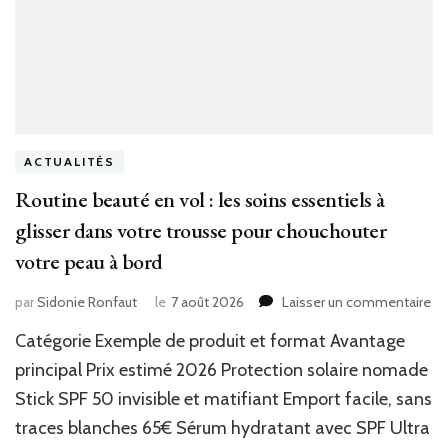
ACTUALITÉS
Routine beauté en vol : les soins essentiels à
glisser dans votre trousse pour chouchouter
votre peau à bord
sur
par
Sidonie Ronfaut
le
7 août 2026
Laisser un commentaire
Ro
Catégorie Exemple de produit et format Avantage
be
en
principal Prix estimé 2026 Protection solaire nomade
vo
Stick SPF 50 invisible et matifiant Emport facile, sans
:
traces blanches 65€ Sérum hydratant avec SPF Ultra
les
so