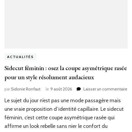
ACTUALITÉS
Sidecut féminin : osez la coupe asymétrique rasée
pour un style résolument audacieux
su
par
Sidonie Ronfaut
le
9 août 2026
Laisser un commentaire
Si
Le sujet du jour n’est pas une mode passagère mais
fé
:
une vraie proposition d’identité capillaire. Le sidecut
os
féminin, c’est cette coupe asymétrique rasée qui
la
affirme un look rebelle sans nier le confort du
co