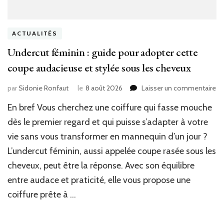
ACTUALITÉS
Undercut féminin : guide pour adopter cette
coupe audacieuse et stylée sous les cheveux
su
par
Sidonie Ronfaut
le
8 août 2026
Laisser un commentaire
Un
En bref Vous cherchez une coiffure qui fasse mouche
fé
:
dès le premier regard et qui puisse s’adapter à votre
gu
vie sans vous transformer en mannequin d’un jour ?
po
L’undercut féminin, aussi appelée coupe rasée sous les
ad
ce
cheveux, peut être la réponse. Avec son équilibre
co
entre audace et praticité, elle vous propose une
au
et
coiffure prête à …
st
so