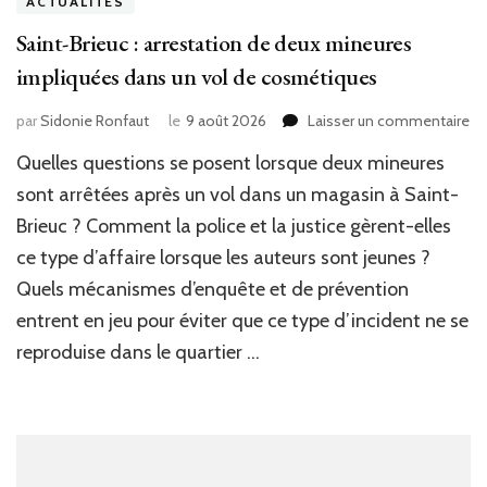
ACTUALITÉS
Saint-Brieuc : arrestation de deux mineures
impliquées dans un vol de cosmétiques
su
par
Sidonie Ronfaut
le
9 août 2026
Laisser un commentaire
Sa
Quelles questions se posent lorsque deux mineures
Br
:
sont arrêtées après un vol dans un magasin à Saint-
ar
Brieuc ? Comment la police et la justice gèrent-elles
de
ce type d’affaire lorsque les auteurs sont jeunes ?
de
mi
Quels mécanismes d’enquête et de prévention
im
entrent en jeu pour éviter que ce type d’incident ne se
da
un
reproduise dans le quartier …
vo
de
co