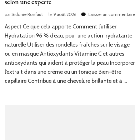
selon une experte
su
par
Sidonie Ronfaut
le
9 août 2026
Laisser un commentaire
Dé
Aspect Ce que cela apporte Comment l’utiliser
ce
lé
Hydratation 96 % d’eau, pour une action hydratante
c
naturelle Utiliser des rondelles fraîches sur le visage
à
ou en masque Antioxydants Vitamine C et autres
96
%
antioxydants qui aident à protéger la peau Incorporer
d’
l’extrait dans une crème ou un tonique Bien-être
qu
po
capillaire Contribue à une chevelure brillante et à …
ré
vo
ro
be
se
un
ex