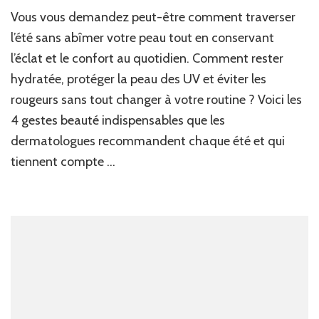
Le
Vous vous demandez peut-être comment traverser
4
ge
l’été sans abîmer votre peau tout en conservant
be
l’éclat et le confort au quotidien. Comment rester
in
hydratée, protéger la peau des UV et éviter les
qu
le
rougeurs sans tout changer à votre routine ? Voici les
de
4 gestes beauté indispensables que les
su
ch
dermatologues recommandent chaque été et qui
ét
tiennent compte …