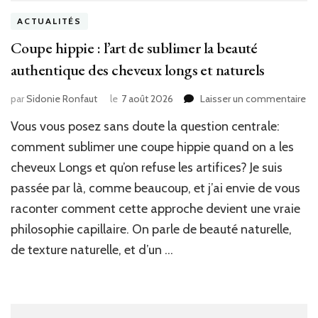
ACTUALITÉS
Coupe hippie : l’art de sublimer la beauté
authentique des cheveux longs et naturels
sur
par
Sidonie Ronfaut
le
7 août 2026
Laisser un commentaire
Co
Vous vous posez sans doute la question centrale:
hi
:
comment sublimer une coupe hippie quand on a les
l’ar
cheveux Longs et qu’on refuse les artifices? Je suis
de
passée par là, comme beaucoup, et j’ai envie de vous
su
la
raconter comment cette approche devient une vraie
be
philosophie capillaire. On parle de beauté naturelle,
au
de
de texture naturelle, et d’un …
ch
lo
et
na