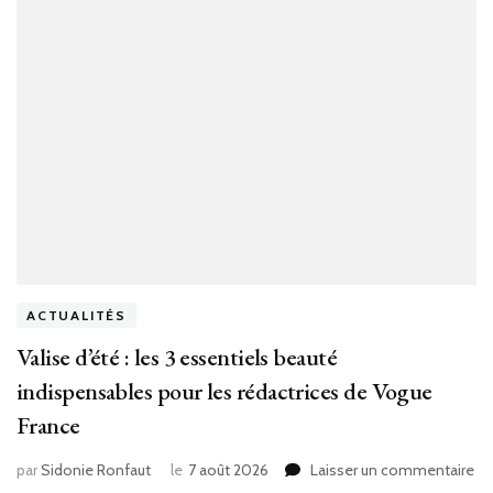
ACTUALITÉS
Valise d’été : les 3 essentiels beauté
indispensables pour les rédactrices de Vogue
France
sur
par
Sidonie Ronfaut
le
7 août 2026
Laisser un commentaire
Val