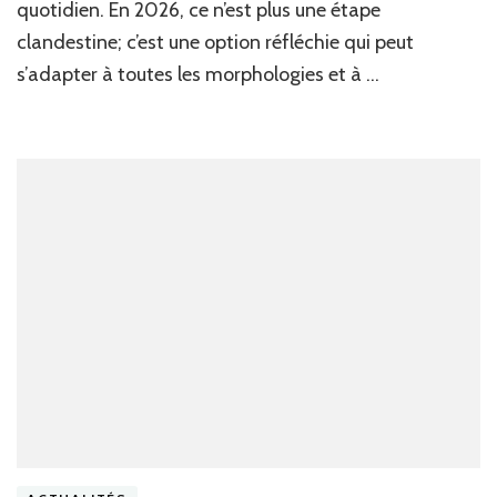
as
quotidien. En 2026, ce n’est plus une étape
ra
clandestine; c’est une option réfléchie qui peut
po
un
s’adapter à toutes les morphologies et à …
st
ré
au