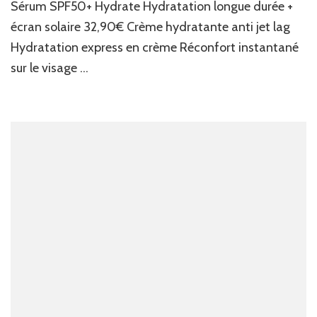
Sérum SPF50+ Hydrate Hydratation longue durée +
es
écran solaire 32,90€ Crème hydratante anti jet lag
à
gli
Hydratation express en crème Réconfort instantané
da
sur le visage …
vo
tr
po
ch
vo
pe
à
bo