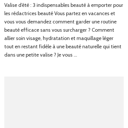
Valise d’été : 3 indispensables beauté à emporter pour
d’
:
les rédactrices beauté Vous partez en vacances et
les
vous vous demandez comment garder une routine
3
beauté efficace sans vous surcharger ? Comment
es
be
allier soin visage, hydratation et maquillage léger
in
tout en restant fidèle à une beauté naturelle qui tient
po
les
dans une petite valise ? Je vous …
ré
de
Vo
Fr