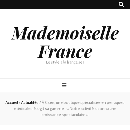
Mademoiselle
France
Le style à la française !
Accueil
/
Actualités
/
À Caen, une boutique spécialisée en perruques
médicales élargit sa gamme : « Notre activité a connu une
croissance spectaculaire »