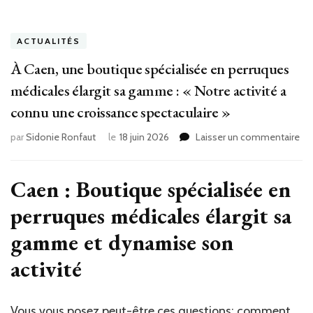
ACTUALITÉS
À Caen, une boutique spécialisée en perruques
médicales élargit sa gamme : « Notre activité a
connu une croissance spectaculaire »
sur
par
Sidonie Ronfaut
le
18 juin 2026
Laisser un commentaire
À
Ca
un
Caen : Boutique spécialisée en
bo
perruques médicales élargit sa
spé
en
gamme et dynamise son
pe
mé
activité
éla
sa
ga
Vous vous posez peut-être ces questions: comment
: