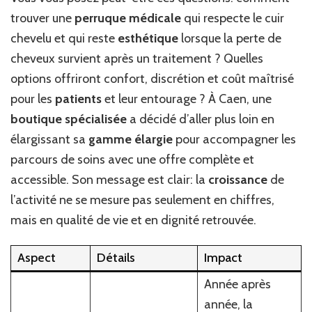
«
trouver une
perruque médicale
qui respecte le cuir
No
chevelu et qui reste
esthétique
lorsque la perte de
act
cheveux survient après un traitement ? Quelles
a
co
options offriront confort, discrétion et coût maîtrisé
un
pour les
patients
et leur entourage ? À Caen, une
cr
spe
boutique
spécialisée
a décidé d’aller plus loin en
»
élargissant sa
gamme élargie
pour accompagner les
parcours de soins avec une offre complète et
accessible. Son message est clair: la
croissance
de
l’activité ne se mesure pas seulement en chiffres,
mais en qualité de vie et en dignité retrouvée.
Aspect
Détails
Impact
Année après
année, la