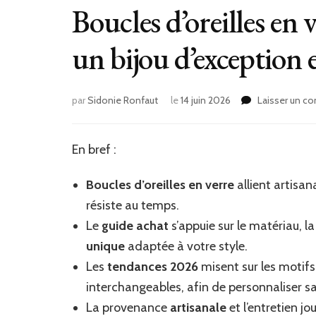
Boucles d’oreilles en 
un bijou d’exception
par
Sidonie Ronfaut
le
14 juin 2026
Laisser un c
En bref :
Boucles d’oreilles en verre
allient artisa
résiste au temps.
Le
guide achat
s’appuie sur le matériau, la
unique
adaptée à votre style.
Les
tendances 2026
misent sur les motifs 
interchangeables, afin de personnaliser san
La provenance
artisanale
et l’entretien jo