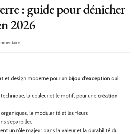
verre : guide pour dénicher
 en 2026
sur
ommentaire
Boucles
d’oreilles
en
verre
:
nat et design moderne pour un
bijou d’exception
qui
guide
pour
dénicher
 technique, la couleur et le motif, pour une
création
un
bijou
d’exception
organiques, la modularité et les fleurs
en
s s’éparpiller.
2026
uent un rôle majeur dans la valeur et la durabilité du