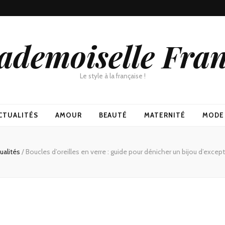
demoiselle Fra
Le style à la française !
CTUALITÉS
AMOUR
BEAUTÉ
MATERNITÉ
MODE
ualités
/
Boucles d’oreilles en verre : guide pour dénicher un bijou d’exce