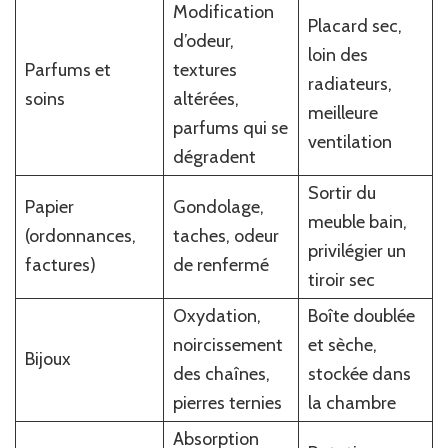
Modification
Placard sec,
d’odeur,
loin des
Parfums et
textures
radiateurs,
soins
altérées,
meilleure
parfums qui se
ventilation
dégradent
Sortir du
Papier
Gondolage,
meuble bain,
(ordonnances,
taches, odeur
privilégier un
factures)
de renfermé
tiroir sec
Oxydation,
Boîte doublée
noircissement
et sèche,
Bijoux
des chaînes,
stockée dans
pierres ternies
la chambre
Absorption