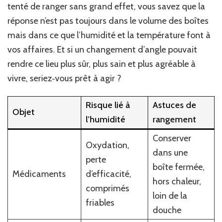
tenté de ranger sans grand effet, vous savez que la
du
réponse n’est pas toujours dans le volume des boîtes
jour
au
mais dans ce que l’humidité et la température font à
lendemain
vos affaires. Et si un changement d’angle pouvait
:
découvrez
rendre ce lieu plus sûr, plus sain et plus agréable à
pourquoi
vivre, seriez‑vous prêt à agir ?
cette
pièce
a
Risque lié à
Astuces de
Objet
radicalement
l’humidité
rangement
changé
Conserver
Oxydation,
dans une
perte
boîte fermée,
Médicaments
d’efficacité,
hors chaleur,
comprimés
loin de la
friables
douche