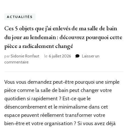
ACTUALITÉS
Ces 5 objets que j’ai enlevés de ma salle de bain
du jour au lendemain : découvrez pourquoi cette
pièce a radicalement changé
par
Sidonie Ronfaut
le
6 juillet 2026
Laisser un
sur
commentaire
Ces
5
objets
Vous vous demandez peut‑être pourquoi une simple
que
pièce comme la salle de bain peut changer votre
j’ai
enlevés
quotidien si rapidement ? Est‑ce que le
de
désencombrement et le minimalisme dans cet
ma
espace peuvent réellement transformer votre
salle
de
bien‑être et votre organisation ? Si vous avez déjà
bain