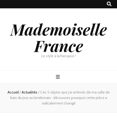
Mademoiselle
France
Le style à la française !
Accueil
/
Actualités
/
Ces 5 objets que j’ai enlevés de ma salle de
bain du jour au lendemain : découvrez pourquoi cette pièce a
radicalement changé