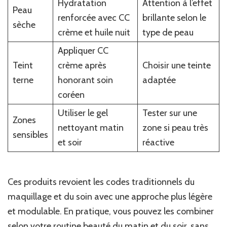
Hydratation
Attention à l’effet
Peau
renforcée avec CC
brillante selon le
sèche
crème et huile nuit
type de peau
Appliquer CC
Teint
crème après
Choisir une teinte
terne
honorant soin
adaptée
coréen
Utiliser le gel
Tester sur une
Zones
nettoyant matin
zone si peau très
sensibles
et soir
réactive
Ces produits revoient les codes traditionnels du
maquillage et du soin avec une approche plus légère
et modulable. En pratique, vous pouvez les combiner
selon votre routine beauté du matin et du soir, sans