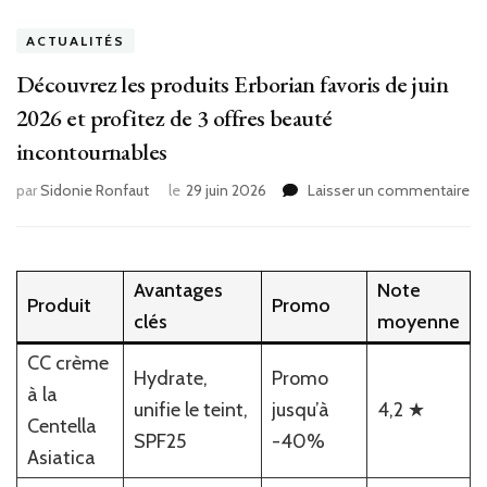
ACTUALITÉS
Découvrez les produits Erborian favoris de juin
2026 et profitez de 3 offres beauté
incontournables
su
par
Sidonie Ronfaut
le
29 juin 2026
Laisser un commentaire
Dé
le
pr
Er
Avantages
Note
Produit
Promo
fa
clés
moyenne
de
jui
CC crème
20
Hydrate,
Promo
à la
et
unifie le teint,
jusqu’à
4,2 ★
pr
Centella
SPF25
-40%
de
Asiatica
3
of