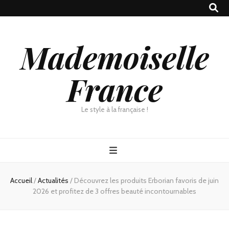
Mademoiselle
France
Le style à la française !
Accueil
/
Actualités
/
Découvrez les produits Erborian favoris de juin
2026 et profitez de 3 offres beauté incontournables