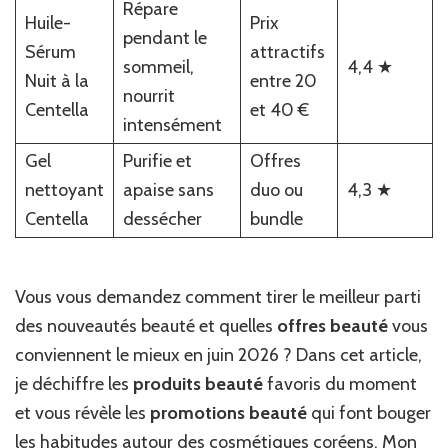
Répare
be
Huile-
Prix
pendant le
in
Sérum
attractifs
sommeil,
4,4 ★
Nuit à la
entre 20
nourrit
Centella
et 40 €
intensément
Gel
Purifie et
Offres
nettoyant
apaise sans
duo ou
4,3 ★
Centella
dessécher
bundle
Vous vous demandez comment tirer le meilleur parti
des nouveautés beauté et quelles
offres beauté
vous
conviennent le mieux en juin 2026 ? Dans cet article,
je déchiffre les
produits beauté
favoris du moment
et vous révèle les
promotions beauté
qui font bouger
les habitudes autour des cosmétiques coréens. Mon