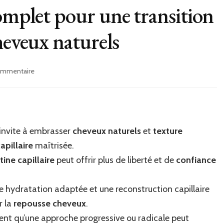
omplet pour une transition
heveux naturels
sur
commentaire
Le
big
chop
:
guide
 invite à embrasser
cheveux naturels
et
texture
complet
pour
apillaire
maîtrisée.
une
tine capillaire
peut offrir plus de liberté et de
confiance
transition
audacieuse
vers
ne hydratation adaptée et une reconstruction capillaire
des
r la
repousse cheveux
.
cheveux
nt qu’une approche progressive ou radicale peut
naturels