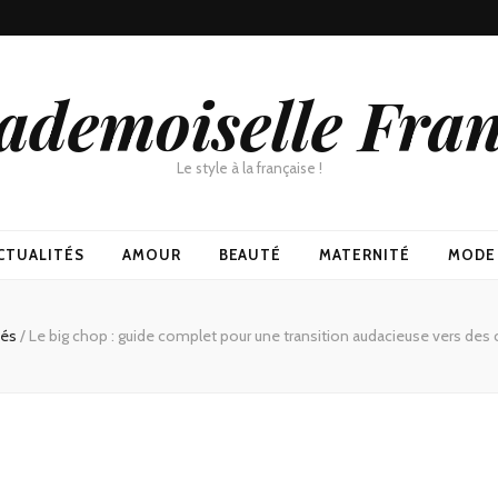
demoiselle Fra
Le style à la française !
CTUALITÉS
AMOUR
BEAUTÉ
MATERNITÉ
MODE
tés
/
Le big chop : guide complet pour une transition audacieuse vers des