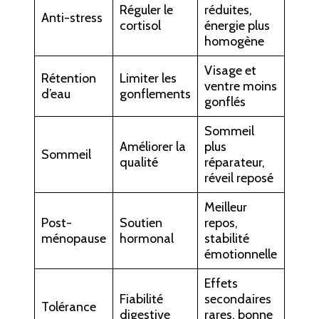
Réguler le
réduites,
Anti-stress
cortisol
énergie plus
homogène
Visage et
Rétention
Limiter les
ventre moins
d’eau
gonflements
gonflés
Sommeil
Améliorer la
plus
Sommeil
qualité
réparateur,
réveil reposé
Meilleur
Post-
Soutien
repos,
ménopause
hormonal
stabilité
émotionnelle
Effets
Fiabilité
secondaires
Tolérance
digestive
rares, bonne