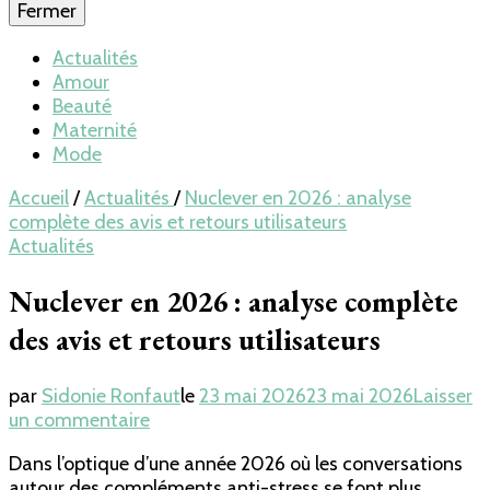
Fermer
Actualités
Amour
Beauté
Maternité
Mode
Accueil
/
Actualités
/
Nuclever en 2026 : analyse
complète des avis et retours utilisateurs
Actualités
Nuclever en 2026 : analyse complète
des avis et retours utilisateurs
par
Sidonie Ronfaut
le
23 mai 2026
23 mai 2026
Laisser
sur
un commentaire
Nuclever
Dans l’optique d’une année 2026 où les conversations
en
autour des compléments anti-stress se font plus