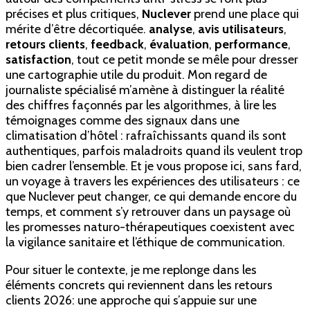
2026
précises et plus critiques,
Nuclever
prend une place qui
:
mérite d’être décortiquée.
analyse
,
avis utilisateurs
,
analyse
retours clients
,
feedback
,
évaluation
,
performance
,
complète
satisfaction
, tout ce petit monde se mêle pour dresser
des
une cartographie utile du produit. Mon regard de
avis
journaliste spécialisé m’amène à distinguer la réalité
et
des chiffres façonnés par les algorithmes, à lire les
retours
témoignages comme des signaux dans une
utilisateurs
climatisation d’hôtel : rafraîchissants quand ils sont
authentiques, parfois maladroits quand ils veulent trop
bien cadrer l’ensemble. Et je vous propose ici, sans fard,
un voyage à travers les expériences des utilisateurs : ce
que Nuclever peut changer, ce qui demande encore du
temps, et comment s’y retrouver dans un paysage où
les promesses naturo-thérapeutiques coexistent avec
la vigilance sanitaire et l’éthique de communication.
Pour situer le contexte, je me replonge dans les
éléments concrets qui reviennent dans les retours
clients 2026: une approche qui s’appuie sur une