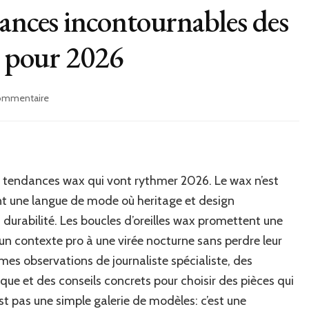
dances incontournables des
x pour 2026
sur
commentaire
Plongez
dans
les
tendances
incontournables
 tendances wax qui vont rythmer 2026. Le wax n’est
des
boucles
vient une langue de mode où heritage et design
d’oreilles
 durabilité. Les boucles d’oreilles wax promettent une
wax
un contexte pro à une virée nocturne sans perdre leur
pour
2026
 mes observations de journaliste spécialiste, des
ue et des conseils concrets pour choisir des pièces qui
’est pas une simple galerie de modèles: c’est une