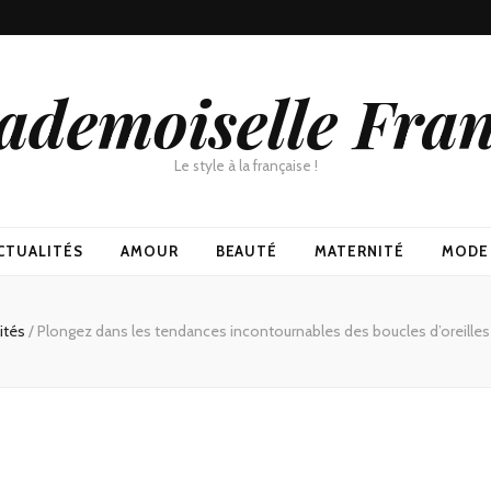
demoiselle Fra
Le style à la française !
CTUALITÉS
AMOUR
BEAUTÉ
MATERNITÉ
MODE
lités
/
Plongez dans les tendances incontournables des boucles d’oreille