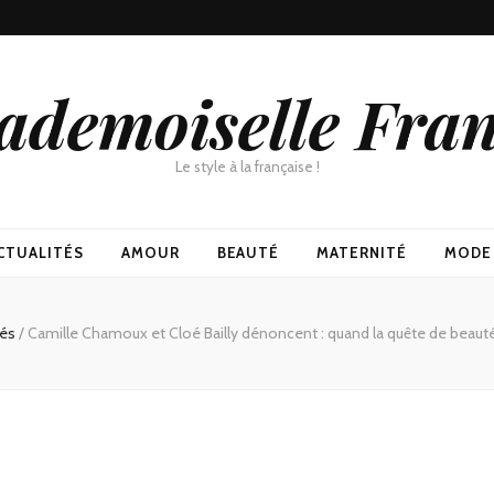
demoiselle Fra
Le style à la française !
CTUALITÉS
AMOUR
BEAUTÉ
MATERNITÉ
MODE
tés
/
Camille Chamoux et Cloé Bailly dénoncent : quand la quête de beauté