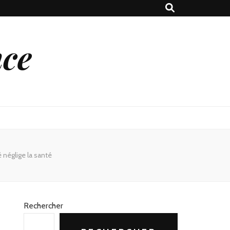
nce
 néglige la santé
Rechercher