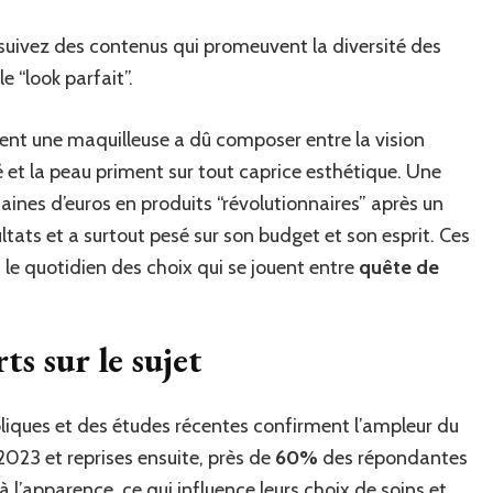
 suivez des contenus qui promeuvent la diversité des
 “look parfait”.
ment une maquilleuse a dû composer entre la vision
té et la peau priment sur tout caprice esthétique. Une
taines d’euros en produits “révolutionnaires” après un
sultats et a surtout pesé sur son budget et son esprit. Ces
le quotidien des choix qui se jouent entre
quête de
ts sur le sujet
bliques et des études récentes confirment l’ampleur du
023 et reprises ensuite, près de
60%
des répondantes
 à l’apparence, ce qui influence leurs choix de soins et