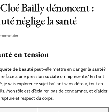
loé Bailly dénoncent :
uté néglige la santé
sur
commentaire
Camille
Chamoux
et
anté en tension
Cloé
Bailly
dénoncent
quête de beauté
peut-elle mettre en danger la
santé
?
:
tre
face à une
pression sociale
omniprésente? En tant
quand
la
 je vais explorer ce sujet brûlant sans détour, tout en
quête
s. Mon rôle est d’éclairer, pas de condamner, et d’aider
de
 rupture et respect du corps.
beauté
néglige
la