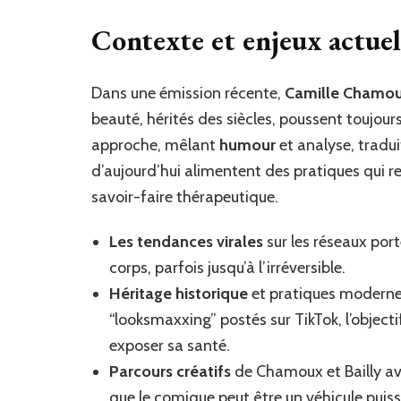
Contexte et enjeux actuel
Dans une émission récente,
Camille Chamo
beauté, hérités des siècles, poussent toujou
approche, mêlant
humour
et analyse, tradu
d’aujourd’hui alimentent des pratiques qui r
savoir-faire thérapeutique.
Les tendances virales
sur les réseaux por
corps, parfois jusqu’à l’irréversible.
Héritage historique
et pratiques moderne
“looksmaxxing” postés sur TikTok, l’object
exposer sa santé.
Parcours créatifs
de Chamoux et Bailly a
que le comique peut être un véhicule puis