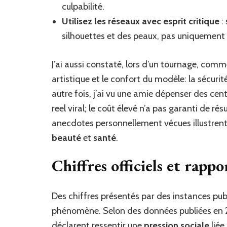
culpabilité.
Utilisez les réseaux avec esprit critique
:
silhouettes et des peaux, pas uniquement le
J’ai aussi constaté, lors d’un tournage, com
artistique et le confort du modèle: la sécuri
autre fois, j’ai vu une amie dépenser des cen
reel viral; le coût élevé n’a pas garanti de ré
anecdotes personnellement vécues illustrent 
beauté
et
santé
.
Chiffres officiels et rappor
Des chiffres présentés par des instances pu
phénomène. Selon des données publiées en 2
déclarent ressentir une
pression sociale
liée