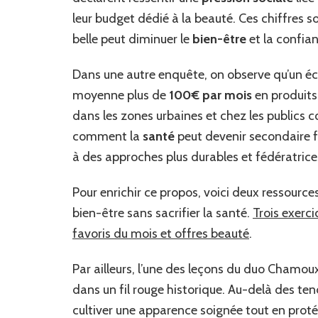
leur budget dédié à la beauté. Ces chiffres so
belle peut diminuer le
bien-être
et la confian
Dans une autre enquête, on observe qu’un éch
moyenne plus de
100€ par mois
en produits 
dans les zones urbaines et chez les publics c
comment la
santé
peut devenir secondaire f
à des approches plus durables et fédératrice
Pour enrichir ce propos, voici deux ressource
bien-être sans sacrifier la santé.
Trois exerci
favoris du mois et offres beauté
.
Par ailleurs, l’une des leçons du duo Chamou
dans un fil rouge historique. Au-delà des t
cultiver une apparence soignée tout en protég