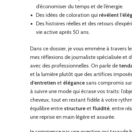
d’économiser du temps et de l’énergie.
Des idées de coloration qui
révèlent l’él
Des histoires réelles et des retours d’ex
vie active après 50 ans.
Dans ce dossier, je vous emmène à travers le
mes réflexions de journaliste spécialisée et 
avec des professionnelles. On parle de
tenda
et la lumière plutôt que des artifices impos
d’entretien
et
élégance
sans compromis sur 
à suivre une mode qui écrase vos traits: l’obje
cheveux, tout en restant fidèle à votre rythme
équilibre entre
structure
et
fluidité
, entre
rés
une reprise en main légère et assurée.
Je commence par une question qui taraude b