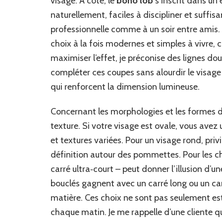
visage. À côté, le
boho lob
s’inscrit dans un
naturellement, faciles à discipliner et suff
professionnelle comme à un soir entre ami
choix à la fois modernes et simples à vivre, 
maximiser l’effet, je préconise des lignes do
compléter ces coupes sans alourdir le visage
qui renforcent la dimension lumineuse.
Concernant les morphologies et les formes de v
texture. Si votre visage est ovale, vous ave
et textures variées. Pour un visage rond, privi
définition autour des pommettes. Pour les ch
carré ultra‑court – peut donner l’illusion d’
bouclés gagnent avec un carré long ou un car
matière. Ces choix ne sont pas seulement esth
chaque matin. Je me rappelle d’une cliente qu