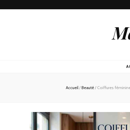
Ma
A
Accueil
/
Beauté
/
Coiffures féminine