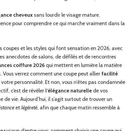
inspirantes
et
égance cheveux
sans lourdir le visage mature.
astuces
pour
périence pour comprendre ce qui marche vraiment dans la
révéler
votre
élégance
s coupes et les styles qui font sensation en 2026, avec
des anecdotes de salons, de défilés et de rencontres
nces coiffure 2026
qui mettent en lumière la matière
és. Vous verrez comment une coupe peut allier
facilité
votre personnalité. Et non, vous n’êtes pas condamnée
ctif, c’est de révéler
l’élégance naturelle
de vos
 de vie. Aujourd’hui, il s’agit surtout de trouver un
istance
et
légèreté
, afin que chaque matin ressemble à
eaucoup d’entre vous: comment choisir une coupe qui