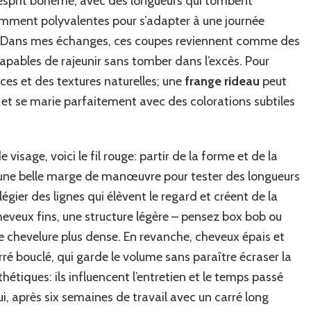
 esprit bohème, avec des longueurs qui tombent
isamment polyvalentes pour s’adapter à une journée
s. Dans mes échanges, ces coupes reviennent comme des
capables de rajeunir sans tomber dans l’excès. Pour
uces et des textures naturelles; une
frange rideau
peut
 et se marie parfaitement avec des colorations subtiles
isage, voici le fil rouge: partir de la forme et de la
z une belle marge de manœuvre pour tester des longueurs
légier des lignes qui élèvent le regard et créent de la
eveux fins, une structure légère – pensez box bob ou
une chevelure plus dense. En revanche, cheveux épais et
ré bouclé, qui garde le volume sans paraître écraser la
étiques: ils influencent l’entretien et le temps passé
i, après six semaines de travail avec un carré long