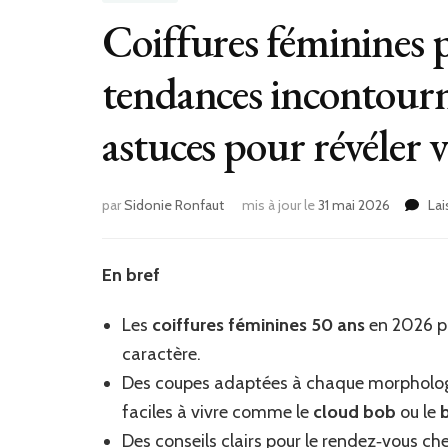
Coiffures féminines 
tendances incontourna
astuces pour révéler 
par
Sidonie Ronfaut
mis à jour le
31 mai 2026
La
En bref
Les
coiffures féminines 50 ans
en 2026 pri
caractère.
Des coupes adaptées à chaque morphologi
faciles à vivre comme le
cloud bob
ou le
Des conseils clairs pour le rendez‑vous chez