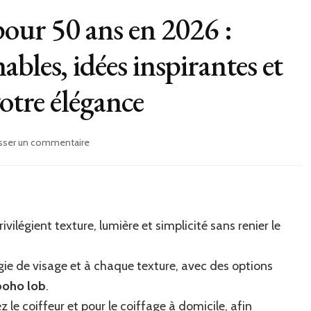
pour 50 ans en 2026 :
bles, idées inspirantes et
votre élégance
sur
isser un commentaire
Coiffures
féminines
pour
50
ans
vilégient texture, lumière et simplicité sans renier le
en
2026
:
e de visage et à chaque texture, avec des options
tendances
boho lob
.
incontournables,
idées
 le coiffeur et pour le coiffage à domicile, afin