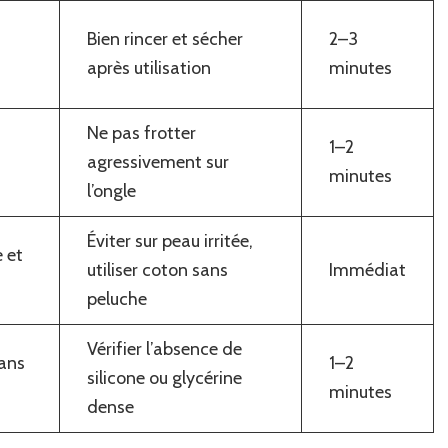
Bien rincer et sécher
2–3
après utilisation
minutes
Ne pas frotter
1–2
agressivement sur
minutes
l’ongle
Éviter sur peau irritée,
 et
utiliser coton sans
Immédiat
peluche
Vérifier l’absence de
ans
1–2
silicone ou glycérine
minutes
dense