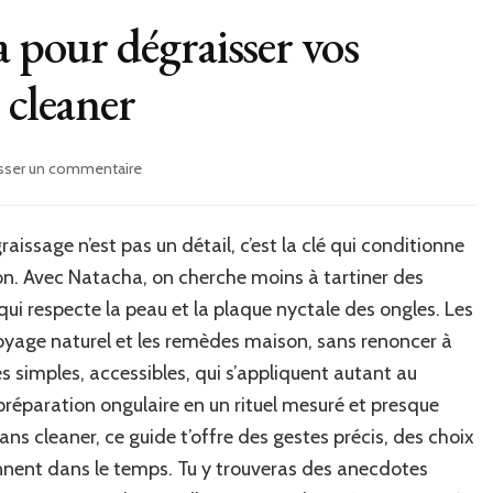
a pour dégraisser vos
e cleaner
sur
isser un commentaire
Les
astuces
de
raissage n’est pas un détail, c’est la clé qui conditionne
natacha
ition. Avec Natacha, on cherche moins à tartiner des
pour
dégraisser
 qui respecte la peau et la plaque nyctale des ongles. Les
vos
ttoyage naturel et les remèdes maison, sans renoncer à
ongles
es simples, accessibles, qui s’appliquent autant au
sans
utiliser
préparation ongulaire en un rituel mesuré et presque
de
ns cleaner, ce guide t’offre des gestes précis, des choix
cleaner
iennent dans le temps. Tu y trouveras des anecdotes