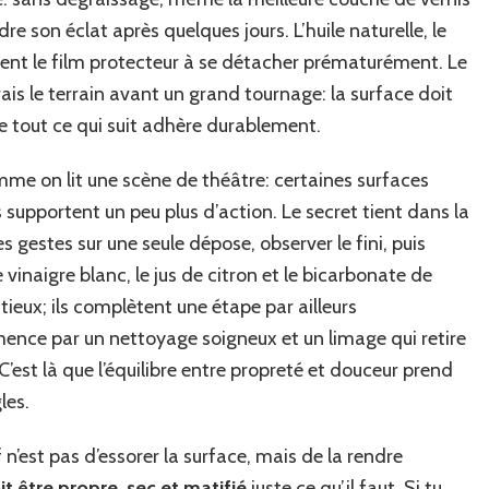
dre son éclat après quelques jours. L’huile naturelle, le
orcent le film protecteur à se détacher prématurément. Le
is le terrain avant un grand tournage: la surface doit
ue tout ce qui suit adhère durablement.
comme on lit une scène de théâtre: certaines surfaces
supportent un peu plus d’action. Le secret tient dans la
es gestes sur une seule dépose, observer le fini, puis
 vinaigre blanc, le jus de citron et le bicarbonate de
eux; ils complètent une étape par ailleurs
ence par un nettoyage soigneux et un limage qui retire
C’est là que l’équilibre entre propreté et douceur prend
les.
if n’est pas d’essorer la surface, mais de la rendre
it être propre, sec et matifié
juste ce qu’il faut. Si tu