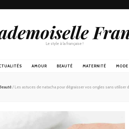
demoiselle Fra
Le style à la française !
CTUALITÉS
AMOUR
BEAUTÉ
MATERNITÉ
MODE
Beauté
/
Les astuces de natacha pour dégraisser vos ongles sans utiliser 