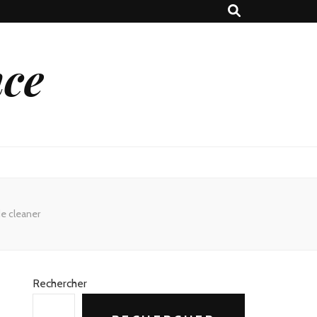
nce
de cleaner
Rechercher