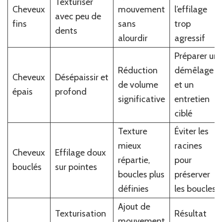
Texturiser
Cheveux
mouvement
l’effilage
avec peu de
fins
sans
trop
dents
alourdir
agressif
Préparer un
Réduction
démêlage
Cheveux
Désépaissir et
de volume
et un
épais
profond
significative
entretien
ciblé
Texture
Éviter les
mieux
racines
Cheveux
Effilage doux
répartie,
pour
bouclés
sur pointes
boucles plus
préserver
définies
les boucles
Ajout de
Texturisation
Résultat
mouvement