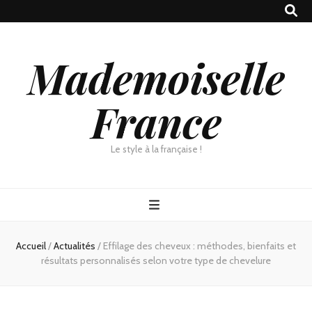
Mademoiselle
France
Le style à la française !
Accueil
/
Actualités
/
Effilage des cheveux : méthodes, bienfaits et
résultats personnalisés selon votre type de chevelure