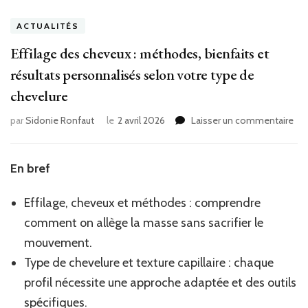
ACTUALITÉS
Effilage des cheveux : méthodes, bienfaits et
résultats personnalisés selon votre type de
chevelure
sur
par
Sidonie Ronfaut
le
2 avril 2026
Laisser un commentaire
Eff
de
ch
En bref
:
mé
Effilage, cheveux et méthodes : comprendre
bie
et
comment on allège la masse sans sacrifier le
rés
mouvement.
per
Type de chevelure et texture capillaire : chaque
sel
vot
profil nécessite une approche adaptée et des outils
typ
spécifiques.
de