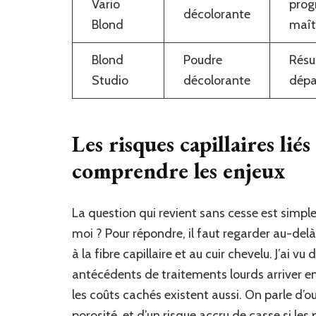
Vario
progr
décolorante
Blond
maît
Blond
Poudre
Résu
Studio
décolorante
dépa
Les risques capillaires liés
comprendre les enjeux
La question qui revient sans cesse est simple
moi ? Pour répondre, il faut regarder au-delà
à la fibre capillaire et au cuir chevelu. J’ai 
antécédents de traitements lourds arriver en
les coûts cachés existent aussi. On parle d’ou
porosité, et d’un risque accru de casse si le