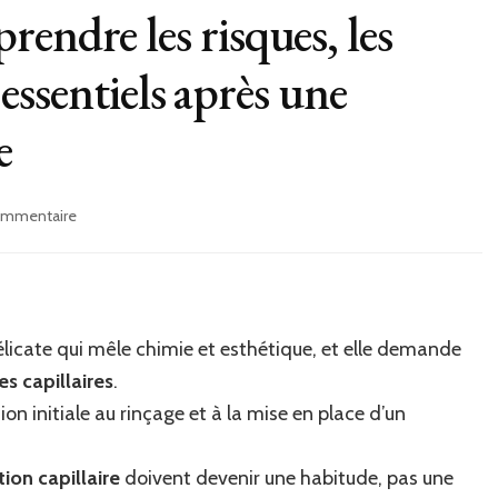
endre les risques, les
s essentiels après une
e
sur
commentaire
Guide
complet
:
comprendre
les
élicate qui mêle chimie et esthétique, et elle demande
risques,
les
es capillaires
.
étapes
ion initiale au rinçage et à la mise en place d’un
clés
et
les
ion capillaire
doivent devenir une habitude, pas une
soins