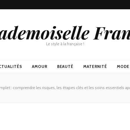
demoiselle Fra
Le style à la française !
CTUALITÉS
AMOUR
BEAUTÉ
MATERNITÉ
MODE
plet : comprendre les risques, les étapes clés et les soins essentiels apr