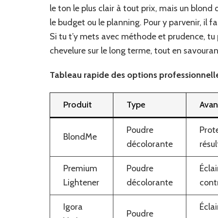
le ton le plus clair à tout prix, mais un blond
le budget ou le planning. Pour y parvenir, il 
Si tu t’y mets avec méthode et prudence, tu pe
chevelure sur le long terme, tout en savourant
Tableau rapide des options professionnell
Produit
Type
Avan
Poudre
Prote
BlondMe
décolorante
résu
Premium
Poudre
Écla
Lightener
décolorante
cont
Igora
Écla
Poudre