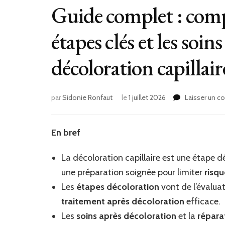
Guide complet : compr
étapes clés et les soin
décoloration capillair
par
Sidonie Ronfaut
le
1 juillet 2026
Laisser un 
En bref
La décoloration capillaire est une étape d
une préparation soignée pour limiter
risqu
Les
étapes décoloration
vont de l’évaluat
traitement après décoloration
efficace.
Les
soins après décoloration
et la
réparat