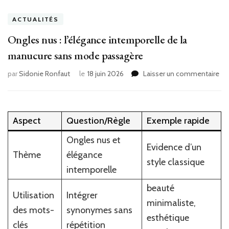
ACTUALITÉS
Ongles nus : l’élégance intemporelle de la
manucure sans mode passagère
sur
par
Sidonie Ronfaut
le
18 juin 2026
Laisser un commentaire
On
nu
:
l’é
Aspect
Question/Règle
Exemple rapide
int
de
Ongles nus et
Evidence d’un
la
Thème
élégance
ma
style classique
intemporelle
sa
mo
beauté
pa
Utilisation
Intégrer
minimaliste,
des mots-
synonymes sans
esthétique
clés
répétition