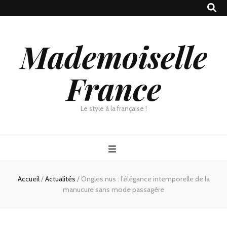
Mademoiselle
France
Le style à la française !
Accueil
/
Actualités
/
Ongles nus : l’élégance intemporelle de la
manucure sans mode passagère